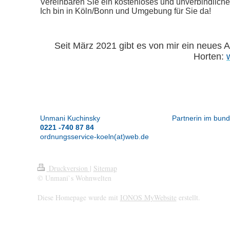
Vereinbaren Sie ein kostenloses und unverbindliches
Ich bin in Köln/Bonn und Umgebung für Sie da!
Seit März 2021 gibt es von mir ein neues 
Horten:
Unmani Kuchinsky Partnerin im bundeswei
0221 -740 87 84
ordnungsservice-koeln(at)web.de
Druckversion
|
Sitemap
© Unmani`s Wohnwelten
Diese Homepage wurde mit
IONOS MyWebsite
erstellt.